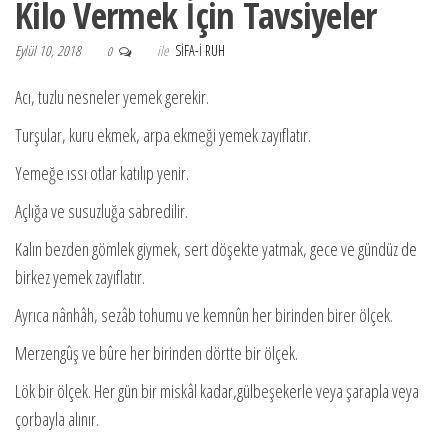
Kilo Vermek İçin Tavsiyeler
Eylül 10, 2018
ile
SIFA-I RUH
0
Acı, tuzlu nesneler yemek gerekir.
Turşular, kuru ekmek, arpa ekmeği yemek zayıflatır.
Yemeğe ıssı otlar katılıp yenir.
Açlığa ve susuzluğa sabredilir.
Kalın bezden gömlek giymek, sert döşekte yatmak, gece ve gündüz de
birkez yemek zayıflatır.
Ayrıca nânhâh, sezâb tohumu ve kemnûn her birinden birer ölçek.
Merzengûş ve bûre her birinden dörtte bir ölçek.
Lök bir ölçek. Her gün bir miskâl kadar,gülbeşekerle veya şarapla veya
çorbayla alınır.