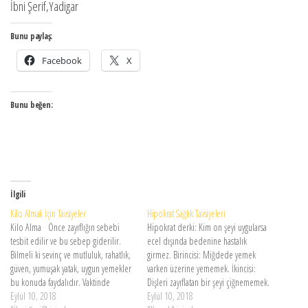
İbni Şerif,Yadigar
Bunu paylaş:
Facebook
X
Bunu beğen:
İlgili
Kilo Almak İçin Tavsiyeler
Hipokrat Sağlık Tavsiyeleri
Kilo Alma Önce zayıflığın sebebi
Hipokrat derki: Kim on şeyi uygularsa
tesbit edilir ve bu sebep giderilir.
ecel dışında bedenine hastalık
Bilmeli ki sevinç ve mutluluk, rahatlık,
girmez. Birincisi: Miğdede yemek
güven, yumuşak yatak, uygun yemekler
varken üzerine yememek. İkincisi:
bu konuda faydalıdır. Vaktinde
Dişleri zayıflatan bir şeyi çiğnememek.
hamama gitmek, herîse yemek, sütlü
Eylül 10, 2018
Çünkü onu çiğnemek mideni
Eylül 10, 2018