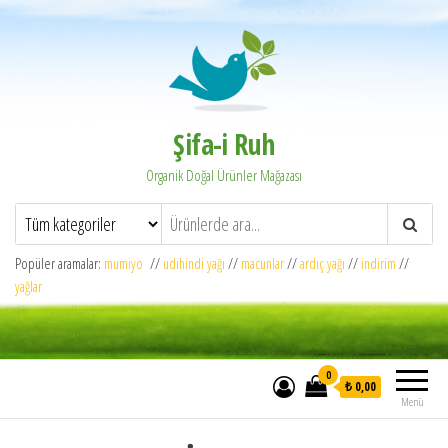
Şifa-i Ruh
Organik Doğal Ürünler Mağazası
Popüler aramalar:
mumiyo
//
udihindi yağı
//
macunlar
//
ardıç yağı
//
indirim
//
yağlar
0
₺ 0,00
Menü