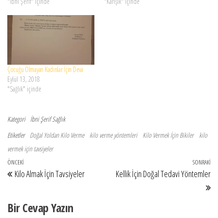
pirinç, kuzu kebabı, kaz ve tavuk eti
"İbni Şerif" içinde
zayıflatır. Üçüncüsü: Haftada iki kere
"Karışık" içinde
yararlıdır. Kilo almak için çorba tarifi:
hamama gitmek. Çünkü o bedenden
Ak nohut alınır, süt içinde…
hastalıkları atar. Dördüncüsü: Kan
alınmasına sebep yokken kanın
çoğunu çıkarmamak Beşincisi: Haftada
bir…
Çocuğu Olmayan Kadınlar İçin Deva
Eylül 13, 2018
"Sağlık" içinde
Kategori
İbni Şerif
Sağlık
Etiketler
Doğal Yoldan Kilo Verme
kilo verme yöntemleri
Kilo Vermek İçin Bikiler
kilo
vermek için tavsiyeler
Yazı gezinmesi
Önceki Yazı
ÖNCEKI
SONRAKI
So
Kilo Almak İçin Tavsiyeler
Kellik İçin Doğal Tedavi Yöntemler
Bir Cevap Yazın