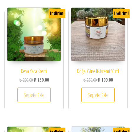
İndirim!
İndirim!
Deva Yara Kremi
Doğal Güzellik Kremi 50 ml
Orijinal fiyat: ₺ 200,00.
Şu andaki fiyat: ₺ 150,00.
Orijinal fiyat: ₺ 250,00.
Şu andaki fiy
₺
200,00
₺
150,00
₺
250,00
₺
190,00
Sepete Ekle
Sepete Ekle