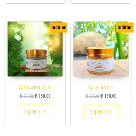
İndirim!
İndirim!
At Kestanesi Kremi
Aynısefa Kremi
Orijinal fiyat: ₺ 200,00.
Şu andaki fiyat: ₺ 150,00.
Orijinal fiyat: ₺ 200,00.
Şu andaki fiy
₺
200,00
₺
150,00
₺
200,00
₺
150,00
Sepete Ekle
Sepete Ekle