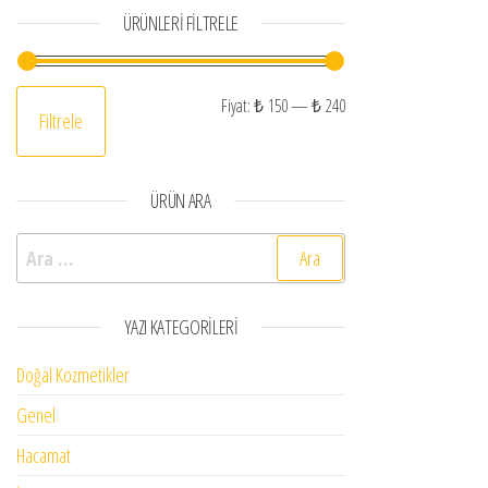
ÜRÜNLERI FILTRELE
En düşük fiyat
En yüksek fiyat
Fiyat:
₺ 150
—
₺ 240
Filtrele
ÜRÜN ARA
Arama:
YAZI KATEGORILERI
Doğal Kozmetikler
Genel
Hacamat