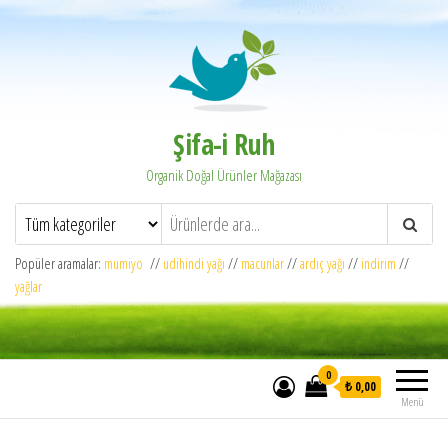
Şifa-i Ruh
Organik Doğal Ürünler Mağazası
Popüler aramalar:
mumiyo
//
udihindi yağı
//
macunlar
//
ardıç yağı
//
indirim
//
yağlar
0
₺ 0,00
Menü