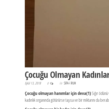
Çocuğu Olmayan Kadınlar
Eylül 13, 2018
ile
SIFA-I RUH
0
Çocuğu olmayan hanımlar için deva(1)
Sığır ödünü v
kadınlık organında götürürse taşısa ve bir miktarını da berab