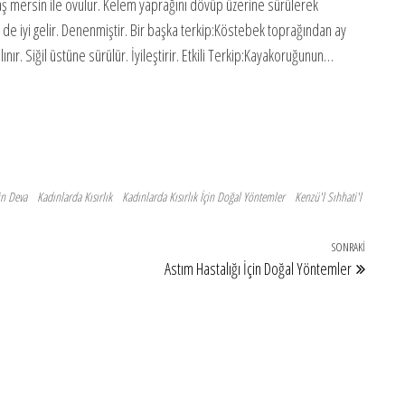
aş mersin ile ovulur. Kelem yaprağını dövüp üzerine sürülerek
e de iyi gelir. Denenmiştir. Bir başka terkip:Köstebek toprağından ay
nır. Siğil üstüne sürülür. İyileştirir. Etkili Terkip:Kayakoruğunun…
in Deva
Kadınlarda Kısırlık
Kadınlarda Kısırlık İçin Doğal Yöntemler
Kenzü'l Sıhhati'l
SONRAKI
Sonraki
Astım Hastalığı İçin Doğal Yöntemler