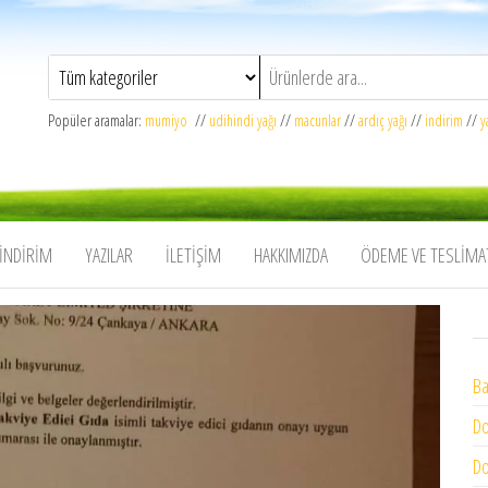
Popüler aramalar:
mumiyo
//
udihindi yağı
//
macunlar
//
ardıç yağı
//
indirim
//
y
İNDIRIM
YAZILAR
İLETIŞIM
HAKKIMIZDA
ÖDEME VE TESLIMA
Ba
Do
Do