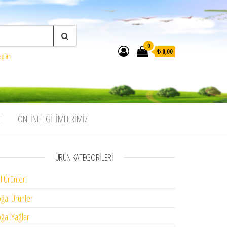
0
₺ 0,00
ağlar
T
ONLINE EĞITIMLERIMIZ
ÜRÜN KATEGORILERI
l Ürünleri
ğal Ürünler
ğal Yağlar