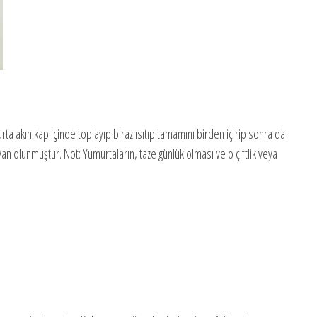
ta akın kap içinde toplayıp biraz ısıtıp tamamını birden içirip sonra da
yan olunmuştur. Not: Yumurtaların, taze günlük olması ve o çiftlik veya