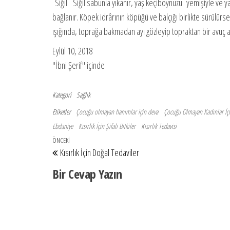
Siğil Siğil sabunla yıkanır, yaş keçiboynuzu yemişiyle ve y
bağlanır. Köpek idrârının köpüğü ve balçığı birlikte sürülürs
ışığında, toprağa bakmadan ayı gözleyip topraktan bir avuç alı
Eylül 10, 2018
"İbni Şerif" içinde
Kategori
Sağlık
Etiketler
Çocuğu olmayan hanımlar için deva
Çocuğu Olmayan Kadınlar İç
Ebdaniye
Kısırlık İçin Şifalı Bitkiler
Kısırlık Tedavisi
Yazı gezinmesi
Önceki Yazı
ÖNCEKI
Kısırlık İçin Doğal Tedaviler
Bir Cevap Yazın