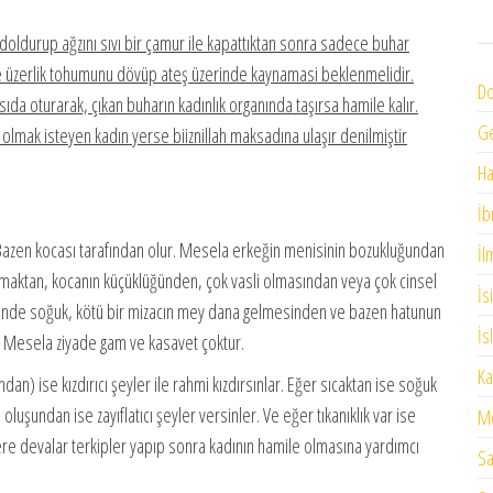
e doldurup ağzını sıvı bir çamur ile kapattıktan sonra sadece buhar
ine üzerlik tohumunu dövüp ateş üzerinde kaynamasi beklenmelidir.
Do
a oturarak, çıkan buharın kadınlık organında taşırsa hamile kalır.
G
le olmak isteyen kadın yerse biiznillah maksadına ulaşır denilmiştir
H
İb
. Bazen kocası tarafından olur. Mesela erkeğin menisinin bozukluğundan
İl
unmaktan, kocanın küçüklüğünden, çok vasli olmasından veya çok cinsel
İs
rinde soğuk, kötü bir mizacın mey dana gelmesinden ve bazen hatunun
İs
. Mesela ziyade gam ve kasavet çoktur.
Ka
n) ise kızdırıcı şeyler ile rahmi kızdırsınlar. Eğer sıcaktan ise soğuk
oluşundan ise zayıflatıcı şeyler versinler. Ve eğer tıkanıklık var ise
Me
lere devalar terkipler yapıp sonra kadının hamile olmasına yardımcı
Sa