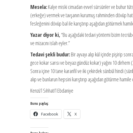
Mesela:
Kalye miski cimadan evvel sürsünler ve buhur tütsü
(erkeğe) vermek ve tavşanın kurumuş rahminden dövüp hatu
fesleğenini dövüp bal ile karıştırıp aşağıdan götürmek hamil
Yazar diyor ki,
“Bu aşağıdaki tedavi yöntemi bizim tecrüb
ve mizacını islah eyler.”
Tedavi şekli budur:
Bir ayvayı alıp kül içinde pişirip so
gece kokar sarısı ve beyazı gündüz kokar) yağını 10 dirhem (3
Sonra içine 10 tane karanfil ve iki çekirdek sünbül hindi (s
alıp ve bunlarun hepsini karıştırıp aşağıdan götürme hamile 
Kenzü’l Sıhhati’l Ebdaniye
Bunu paylaş:
Facebook
X