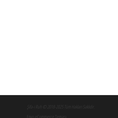
Şifa-i Ruh © 2018-2025 Tüm Hakları Saklıdır.
Envo eCommerce Teması