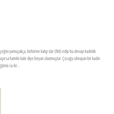
ğini yumuşakça, birbirine katıp dar (fitil) edip bu devayı kadınlık
taşırsa hamile kalır diye beyan olunmuştur. Çocuğu olmayan bir kadın
güğümü su ile…