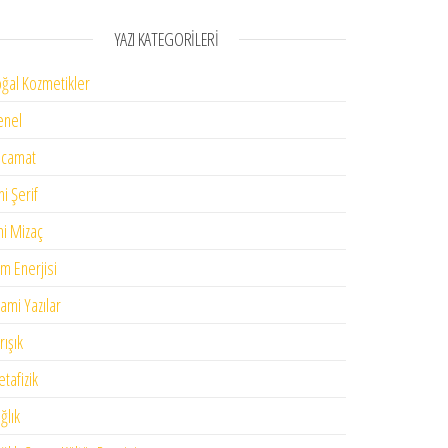
YAZI KATEGORILERI
ğal Kozmetikler
enel
acamat
ni Şerif
mi Mizaç
im Enerjisi
lami Yazılar
rışık
tafizik
ğlık