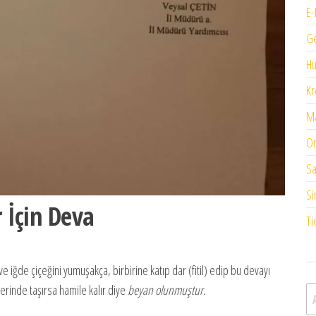
E-
G
H
Kr
Ma
On
Sa
Si
 İçin Deva
Ti
e iğde çiçeğini yumuşakça, birbirine katıp dar (fitil) edip bu devayı
erinde taşırsa hamile kalır diye
beyan olunmuştur.
A