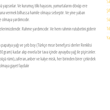
Sa
 yapsınlar. Ve kurumuş tilki hayasını, yumurtalarını dövüp ere
Şi
na vermek bilhassa hamile olmaya sebeptir. Ve yine yaban
Sü
e olmaya yardımcıdır.
Tı
elerimizdendir. Rahme yardımcıdır. Ve hem rahmin rutubetini giderir
Ya
nra papatya yağı ve şeb boy (Türkçe mısır benefşesi derler Renklisi
0 gram) kadar alıp evvela bir tava içinde ayvayıbu yağ ile pişirsinler.
ünbüşü rümi),zaferan,anber ve kalye misk, her birinden birer çekirdek
olmaya gayet faydalır