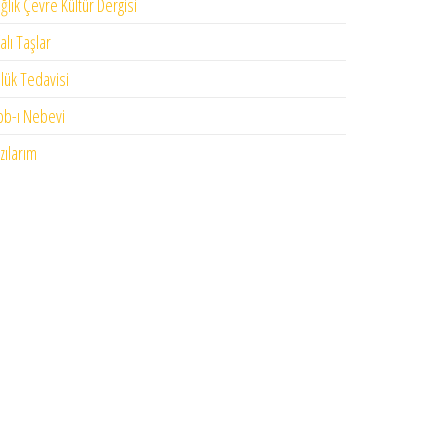
ğlık Çevre Kültür Dergisi
falı Taşlar
lük Tedavisi
bb-ı Nebevi
zılarım