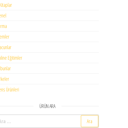
Kitaplar
enel
urma
emler
cunlar
line Eğitimler
bunlar
rkeler
ens Ürünleri
ÜRÜN ARA
rama: