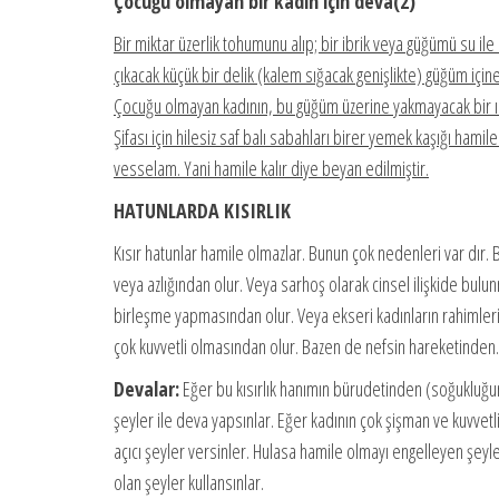
Çocuğu olmayan bir kadın için deva(2)
Bir miktar üzerlik tohumunu alıp; bir ibrik veya güğümü su il
çıkacak küçük bir delik (kalem sığacak genişlikte) güğüm iç
Çocuğu olmayan kadının, bu güğüm üzerine yakmayacak bir ısıd
Şifası için hilesiz saf balı sabahları birer yemek kaşığı hami
vesselam. Yani hamile kalır diye beyan edilmiştir.
HATUNLARDA KISIRLIK
Kısır hatunlar hamile olmazlar. Bunun çok nedenleri var dır
veya azlığından olur. Veya sarhoş olarak cinsel ilişkide bul
birleşme yapmasından olur. Veya ekseri kadınların rahimle
çok kuvvetli olmasından olur. Bazen de nefsin hareketinden
Devalar:
Eğer bu kısırlık hanımın bürudetinden (soğukluğunda
şeyler ile deva yapsınlar. Eğer kadının çok şişman ve kuvvetli 
açıcı şeyler versinler. Hulasa hamile olmayı engelleyen şey
olan şeyler kullansınlar.