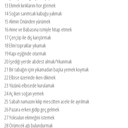
13 Ekmek kırıklarını hor görmek
14 Soğan sarımsak kabuğu yakmak
15 Alimin Önünden yürümek
16 Anne ve Babasına ismiyle hitap etmek
17 Çerçöp ile diş karıştırmak
18 Elini topraklar yıkamak
19 Kapı eşiğinde oturmak
20 İşediği yerde abdest almak/Yıkanmak
21 Bir tabağın içini yıkamadan başka yemek koymak
22 Elbise üzerinde iken dikmek
23 Yüzünü elbisede kurulamak
24 Aç iken soğan yemek
25 Sabah namazını kılıp mescitten acele ile ayrılmak
26 Pazara erken gidip geç gelmek
27 Yoksulun ekmeğini istemek
28 Örümcek ağı bulundurmak