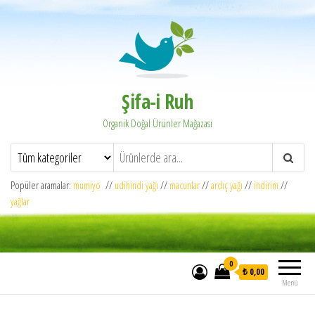
Şifa-i Ruh
Organik Doğal Ürünler Mağazası
Popüler aramalar:
mumiyo
//
udihindi yağı
//
macunlar
//
ardıç yağı
//
indirim
//
yağlar
0
₺ 0,00
Menü