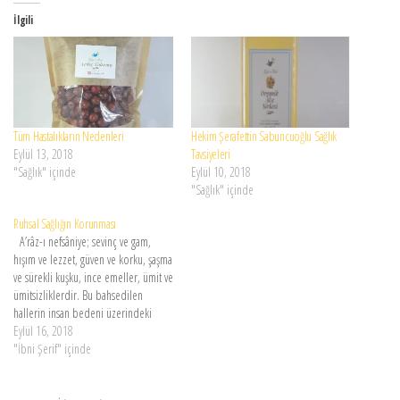
İlgili
Tüm Hastalıkların Nedenleri
Hekim Şerafettin Sabuncuoğlu Sağlık
Eylül 13, 2018
Tavsiyeleri
"Sağlık" içinde
Eylül 10, 2018
"Sağlık" içinde
Ruhsal Sağlığın Korunması
A’râz-ı nefsâniye; sevinç ve gam,
hışım ve lezzet, güven ve korku, şaşma
ve sürekli kuşku, ince emeller, ümit ve
ümitsizliklerdir. Bu bahsedilen
hallerin insan bedeni üzerindeki
tesiri, yemek, içmek, uyumak,
Eylül 16, 2018
uyumamak, hareket ve dinlenmek gibi
"İbni Şerif" içinde
bir çok hâlin tesirinden daha da
büyük ve önemlidir. Öyle ki insan