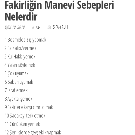
Fakirliğin Manevi Sebepleri
Nelerdir
Eylül 10, 2018
ile
SIFA-I RUH
0
1 Besmelesiz iş yapmak
2 Faiz alıp/vermek
3 Kul Hakkı yemek
4 Yalan söylemek
5 Çok uyumak
6 Sabah uyumak
7 israf etmek
8 Ayakta işemek
9 Fakirlere karşı cimri olmak
10 Sadakayı terk etmek
11 Cünüpken yemek
12 Şeri işlerde gevşeklik yapmak