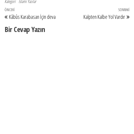
için, zehîr,…
Kategori
İslami Yazılar
Yazı gezinmesi
Önceki Yazı
ÖNCEKI
SONRAKI
So
Kâbûs Karabasan İçin deva
Kalpten Kalbe Yol Vardır
Bir Cevap Yazın