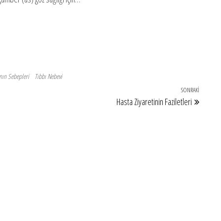
nın Sebepleri
Tıbbı Nebevi
SONRAKI
Sonraki
Hasta Ziyaretinin Faziletleri