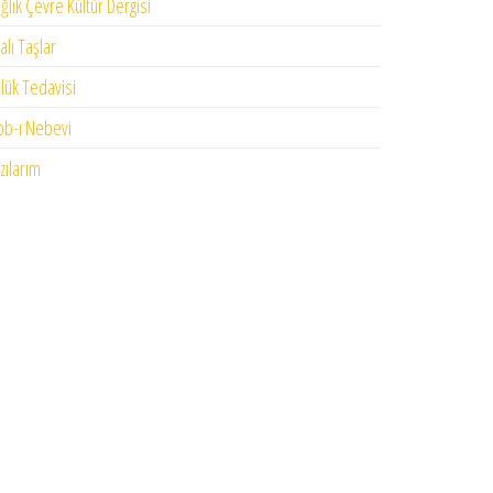
ğlık Çevre Kültür Dergisi
falı Taşlar
lük Tedavisi
bb-ı Nebevi
zılarım