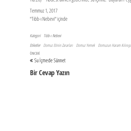
Temmuz 1, 2017
"Tıbb-ı Nebevi" içinde
Kategori
Tıbb-ı Nebevi
Etiketler
Domuz Etinin Zararları
Domuz Yemek
Domuzun Haram Kılınışı
Yazı gezinmesi
Önceki Yazı
ÖNCEKI
Su İçmede Sünnet
Bir Cevap Yazın