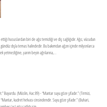
iği hususlardan biri de ağız temizliği ve diş sağlığıdır. Ağız, vücudun
ce gündüz dışla temas halindedir. Bu bakımdan ağzın içinde milyonlarca
rek yetmezliğine, yarım beyin ağrılarına,…
.” Buyurdu. (Müslin, Hac:89) - “Mantar suyu göze şifadır.” (Tirmizi,
“Mantar, kudret helvası cinsindendir. Suyu göze şifadır.” (Buhari,
ygamber (as) göz sağlığı için…