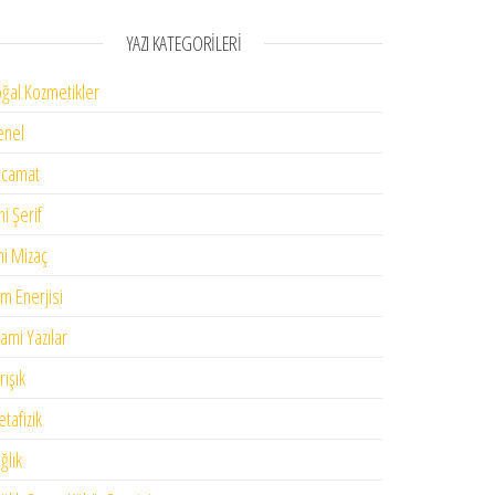
YAZI KATEGORILERI
ğal Kozmetikler
enel
acamat
ni Şerif
mi Mizaç
im Enerjisi
lami Yazılar
rışık
tafizik
ğlık