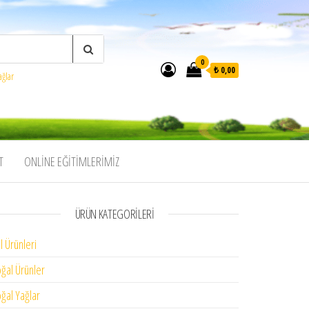
0
₺ 0,00
ağlar
T
ONLINE EĞITIMLERIMIZ
ÜRÜN KATEGORILERI
l Ürünleri
ğal Ürünler
ğal Yağlar