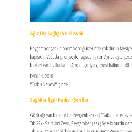
Ağız Diş Sağlığı Ve Misvak
Peygamber (as) ın önem verdiği üzerinde çok durup tavsiye ett
kapısıdır. Vücuda giren şeyler ağızdan girer. Ayrıca ağız, ge
bakteri vardır. Bunların ağızdan içeriye gitmesi halinde; böb
Eylül 14, 2018
"Tıbb-ı Nebevi" içinde
Sağlıkla İlgili Hadis-i Şerifler
Gözü ağrıyan birisine Hz. Peygamber (as) “Sabur ile tedavi et
Tıb:22) - Said İbni Zeyd, Peygamber (as) şöyle buyurdu der: 
Tıb:20) - “Abdest alırken gözlerinize su içiriniz.” Buyuran Pe