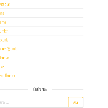
Kitaplar
enel
urma
emler
cunlar
line Eğitimler
bunlar
rkeler
ens Ürünleri
ÜRÜN ARA
rama: