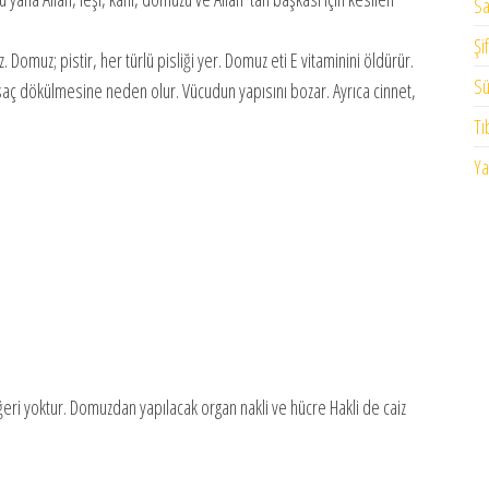
Sa
Şi
 Domuz; pistir, her türlü pisliği yer. Domuz eti E vitaminini öldürür.
Sü
, saç dökülmesine neden olur. Vücudun yapısını bozar. Ayrıca cinnet,
Tı
Ya
ri yoktur. Domuzdan yapılacak organ nakli ve hücre Hakli de caiz