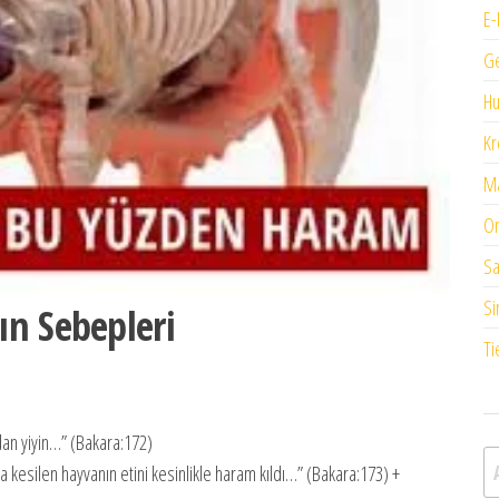
E-
G
H
Kr
Ma
On
Sa
Si
n Sebepleri
Ti
ndan yiyin…” (Bakara:172)
A
ına kesilen hayvanın etini kesinlikle haram kıldı…” (Bakara:173) +