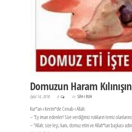
Domuzun Haram Kılınışını
Eylül 14, 2018
ile
SIFA-I RUH
0
Kur‟an-ı Kerim‟de Cenab-ı Allah:
– “Ey iman edenler! Size verdiğimiz rızıkların temiz olanları
– “Allah; size leşi, kanı, domuz etini ve Allah‟tan başkası ad