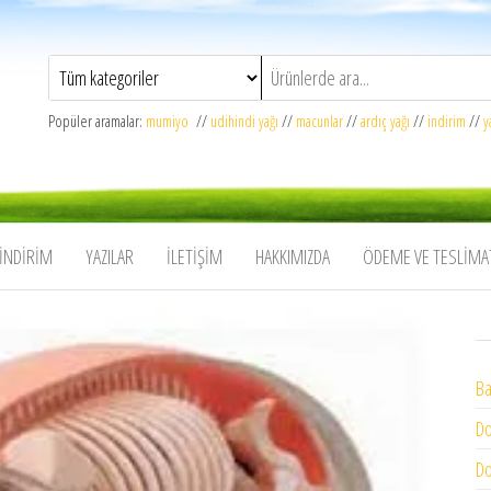
Popüler aramalar:
mumiyo
//
udihindi yağı
//
macunlar
//
ardıç yağı
//
indirim
//
y
İNDIRIM
YAZILAR
İLETIŞIM
HAKKIMIZDA
ÖDEME VE TESLIMA
Ba
Do
Do