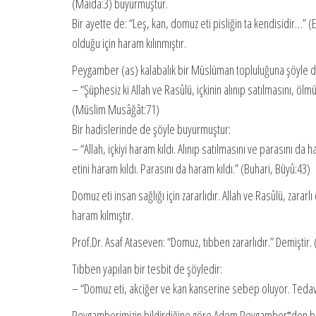
(Maida:3) buyurmuştur.
Bir ayette de: “Leş, kan, domuz eti pisliğin ta kendisidir…”
olduğu için haram kılınmıştır.
Peygamber (as) kalabalık bir Müslüman topluluğuna şöyle d
– “Şüphesiz ki Allah ve Rasûlü, içkinin alınıp satılmasını, öl
(Müslim Musâğât:71)
Bir hadislerinde de şöyle buyurmuştur:
– “Allah, içkiyi haram kıldı. Alınıp satılmasını ve parasını da
etini haram kıldı. Parasını da haram kıldı.” (Buhari, Büyû:43)
Domuz eti insan sağlığı için zararlıdır. Allah ve Rasûlü, zarar
haram kılmıştır.
Prof.Dr. Asaf Ataseven: “Domuz, tıbben zararlıdır.” Demiştir
Tıbben yapılan bir tesbit de şöyledir:
– “Domuz eti, akciğer ve kan kanserine sebep oluyor. Tedav
Peygamberimizin bildirdiğine göre Adem Peygamber‟den bu ya