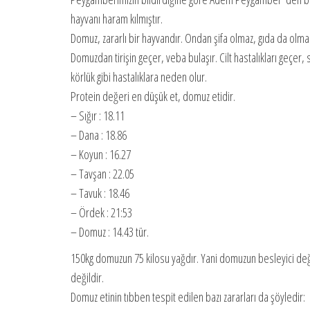
hayvanı haram kılmıştır.
Domuz, zararlı bir hayvandır. Ondan şifa olmaz, gıda da olmaz.
Domuzdan tirişin geçer, veba bulaşır. Cilt hastalıkları geçer
körlük gibi hastalıklara neden olur.
Protein değeri en düşük et, domuz etidir.
– Sığır : 18.11
– Dana : 18.86
– Koyun : 16.27
– Tavşan : 22.05
– Tavuk : 18.46
– Ördek : 21:53
– Domuz : 14.43 tür.
150kg domuzun 75 kilosu yağdır. Yani domuzun besleyici değe
değildir.
Domuz etinin tıbben tespit edilen bazı zararları da şöyledir: