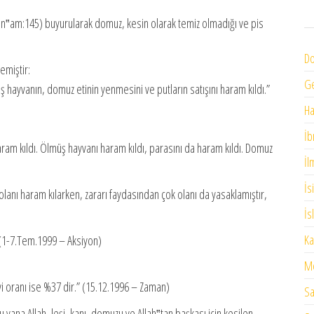
 (En‟am:145) buyurularak domuz, kesin olarak temiz olmadığı ve pis
Do
emiştir:
G
müş hayvanın, domuz etinin yenmesini ve putların satışını haram kıldı.”
H
İb
 haram kıldı. Ölmüş hayvanı haram kıldı, parasını da haram kıldı. Domuz
İl
İs
lı olanı haram kılarken, zararı faydasından çok olanı da yasaklamıştır,
İs
Ka
. (1-7.Tem.1999 – Aksiyon)
Me
i oranı ise %37 dir.” (15.12.1996 – Zaman)
Sa
na Allah, leşi, kanı, domuzu ve Allah‟tan başkası için kesilen