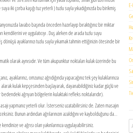
E-
 suya iki çorba kaşığı tuz yeterli ) tuzlu suyla yıkadığınızda bu birikmiş
G
nyonuzda lavabo başında önceden hazırlayıp bıraktığınız bir miktar
H
ı kendilerini ve uygulatıcıyı . Duş alırken de arada tuzlu suyu
Kr
ş dönüşü ayaklarınızı tuzlu suyla yıkamak tahmin ettiğinizin ötesinde bir
Ma
On
atik olarak aynısıdır. Ve tüm akupunktur noktaları kulak üzerinde bu
Sa
lçanız, ayaklarınız, omzunuz ağrıdığında yapacağınız tek şey kulaklarınıza
Si
a alarak kulak kepçesinden başlayarak, dayanabildiğiniz kadar güçlü ve
Ti
r bedendeki ağrıyan bölgelerin kulaktaki refleks noktalarıdır).
asajı yapmanız yeterli olur. İsterseniz uzatabilirsiniz de. Zaten masajın
eceksiniz. Bunun ardından ağrılarınızın azaldığını ve kaybolduğunu da…
A
endinize ve ağrısı olan yakınlarınıza uygulayabilirsiniz.