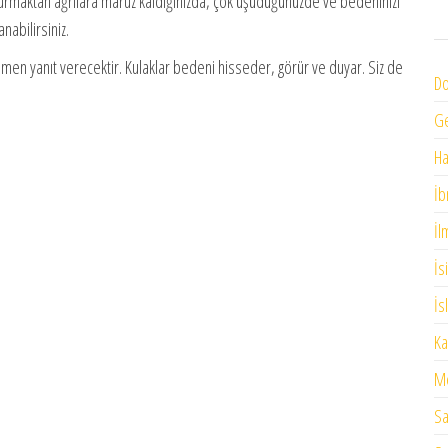
urmaktan ağrılara maruz kaldığınızda, çok üşüdüğünüzde ve bedeninizi
abilirsiniz.
men yanıt verecektir. Kulaklar bedeni hisseder, görür ve duyar. Siz de
Do
G
H
İb
İl
İs
İs
Ka
Me
Sa