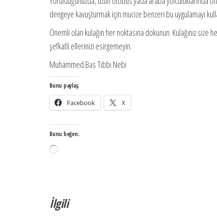
Yorulduğunuzda, uzun otobüs yada araba yolculuklarında ot
dengeye kavuşturmak için mucize benzeri bu uygulamayı kullan
Önemli olan kulağın her noktasına dokunun. Kulağınız size he
şefkatli ellerinizi esirgemeyin.
Muhammed Bas Tıbbı Nebi
Bunu paylaş:
Facebook
X
Bunu beğen:
Yükleniyor...
İlgili