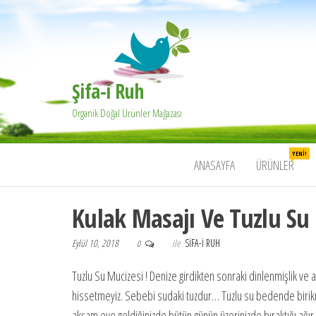
Şifa-i Ruh
Organik Doğal Ürünler Mağazası
YENI!
ANASAYFA
ÜRÜNLER
Kulak Masajı Ve Tuzlu Su
Eylül 10, 2018
ile
SIFA-I RUH
0
Tuzlu Su Mucizesi ! Denize girdikten sonraki dinlenmişlik ve ar
hissetmeyiz. Sebebi sudaki tuzdur… Tuzlu su bedende birikmiş 
akşam eve geldiğinizde bütün günün üzerinizde bıraktığı ağır e