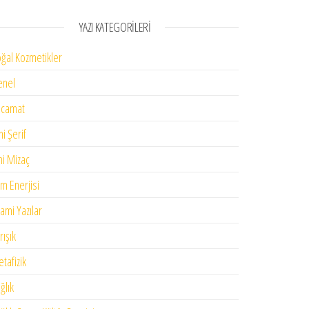
YAZI KATEGORILERI
ğal Kozmetikler
enel
acamat
ni Şerif
mi Mizaç
im Enerjisi
lami Yazılar
rışık
tafizik
ğlık