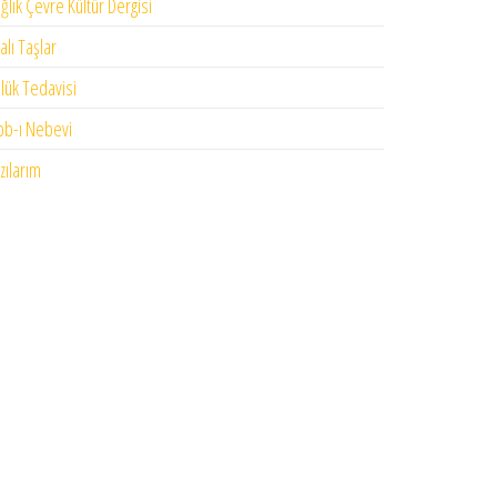
ğlık Çevre Kültür Dergisi
falı Taşlar
lük Tedavisi
bb-ı Nebevi
zılarım