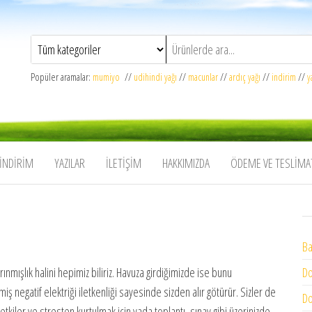
Popüler aramalar:
mumiyo
//
udihindi yağı
//
macunlar
//
ardıç yağı
//
indirim
//
y
İNDIRIM
YAZILAR
İLETIŞIM
HAKKIMIZDA
ÖDEME VE TESLIMA
Ba
ınmışlık halini hepimiz biliriz. Havuza girdiğimizde ise bunu
Do
negatif elektriği iletkenliği sayesinde sizden alır götürür. Sizler de
Do
tkiler ve stresten kurtulmak için yada toplantı, sınav gibi üzerinizde