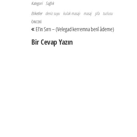
Kategori
Sağlık
Etiketler
deniz suyu
kulak masajı
masaj
şifa
tuzlusu
Yazı gezinmesi
Önceki Yazı
ÖNCEKI
El’in Sırrı – (Velegad kerremna benî âdeme)
Bir Cevap Yazın