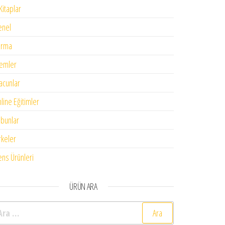
Kitaplar
enel
urma
emler
cunlar
line Eğitimler
bunlar
rkeler
ens Ürünleri
ÜRÜN ARA
rama: