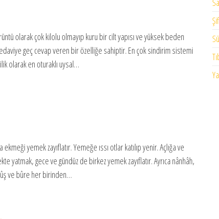
Sa
Şi
 görüntü olarak çok kilolu olmayıp kuru bir cilt yapısı ve yüksek beden
Sü
edaviye geç cevap veren bir özelliğe sahiptir. En çok sindirim sistemi
Tı
ilik olarak en oturaklı uysal…
Ya
 ekmeği yemek zayıflatır. Yemeğe ıssı otlar katılıp yenir. Açlığa ve
kte yatmak, gece ve gündüz de birkez yemek zayıflatır. Ayrıca nânhâh,
ûş ve bûre her birinden…