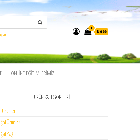
0
₺ 0,00
ağlar
T
ONLINE EĞITIMLERIMIZ
ÜRÜN KATEGORILERI
l Ürünleri
ğal Ürünler
ğal Yağlar