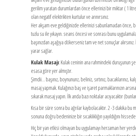
gerilim yaratan durumlardan önce ellerinizi bir miktar ( 1 litre
olan negatif elektrikten kurtulur ve arınırsınız.
Her akşam eve geldiğinizde ellerinizi sabunlamadan önce, ba
tuzlu su ile yıkayın. seans öncesi ve sonrası bunu uygulamalar
başınızdan aşağıya dökerseniz tam ve net sonuçlar alırsınız. İ
yarar sağlar.
Kulak Masajı
: Kulak ceninin ana rahmindeki duruşunun şem
esasa göre yer almıştır.
Şimdii… başınız, boynununz, beliniz, sırtınız, bacaklarınız, ka
masaj yapmak. Kulağınızı baş ve işaret parmaklarınızın arsın
sıkarak masaj yapın. İlk anda bazı noktalar acıyacaktır (bunla
Kısa bir süre sonra bu ağrılar kaybolacaktır. 2 -3 dakika bu m
sonuna doğru bedeninize bir sıcaklıklığın yayıldığını hissed
Hiç bir yan etkisi olmayan bu uygulamayı herzaman her yerde k