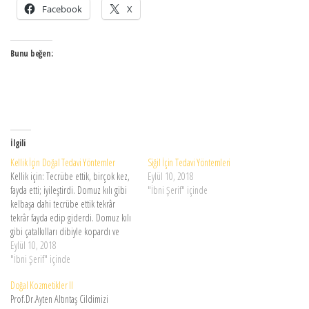
Facebook
X
Bunu beğen:
İlgili
Kellik İçin Doğal Tedavi Yöntemler
Siğil İçin Tedavi Yöntemleri
Kellik için: Tecrübe ettik, birçok kez,
Eylül 10, 2018
fayda etti; iyileştirdi. Domuz kılı gibi
"İbni Şerif" içinde
kelbaşa dahi tecrübe ettik tekrâr
tekrâr fayda edip giderdi. Domuz kılı
gibi çatalkılları dibiyle kopardı ve
yerine iyi kıllar getirdi. Çok faydalı bir
Eylül 10, 2018
devadır, benzeriyoktur. Fakat zayıf
"İbni Şerif" içinde
kişiler ve çocuklar dayanamazlar.
Doğal Kozmetikler II
Terkîp budur: Üç direm râstık taşı
Prof.Dr.Ayten Altıntaş Cildimizi
ve…