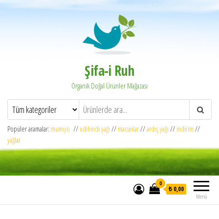
Şifa-i Ruh
Organik Doğal Ürünler Mağazası
Popüler aramalar:
mumiyo
//
udihindi yağı
//
macunlar
//
ardıç yağı
//
indirim
//
yağlar
0
₺ 0,00
Menü