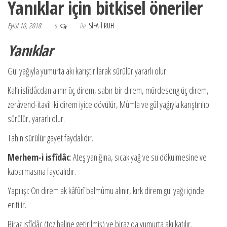
Yanıklar için bitkisel öneriler
Eylül 10, 2018
ile
SIFA-I RUH
0
Yanıklar
Gül yağıyla yumurta akı karıştırılarak sürülür yararlı olur.
Kal‘ı isfîdâcdan alınır üç direm, sabır bir direm, mürdeseng üç direm,
zerâvend-itavîl iki direm iyice dövülür, Mûmla ve gül yağıyla karıştırılıp
sürülür, yararlı olur.
Tahin sürülür gayet faydalıdır.
Merhem-i isfîdâc
: Ateş yanığına, sıcak yağ ve su dökülmesine ve
kabarmasına faydalıdır.
Yapılışı: On direm ak kâfûrî balmûmu alınır, kırk direm gül yağı içinde
eritilir.
Biraz isfîdâc (toz haline getirilmiş) ve biraz da yumurta akı katılır.