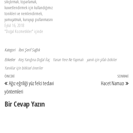
sıkıştırmak, toparlamak,
kuvvetlendirmek için kullandığımız
tonikleri ve nemlendirmek,
yumuşatmak, kuruyup pullanmasını
önlemek için kullandığımız yüz ve
Eylül 16, 2018
vücut nemlendiricilerini doğal
"Doğal Kozmetikler" içinde
malzemelerle evde hazırlayabiliriz.
Tonikler Cildimizi sıkıştırmak,
toparlamak ve kuvvetlendirmek için
Kategori
İbni Şerif
Sağlık
kullandığımız tonikleri doğal
Etiketler
Ateş Yanığına Doğal İlaç
Yanan Yere Ne Yapmalı
yanık için şifalı bitkiler
malzemelerle evde hazırlayabiliriz.
Bunun için, bitki suları (gül suyu,
Yanıklar için bitkisel öneriler
lavanta suyu gibi), sıkıştırıcı özelliğe
Yazı gezinmesi
Önceki Yazı
ÖNCEKI
SONRAKI
So
sahip…
Ağız eğriliği yüz felci tedavi
Hacet Namazı
yöntemleri
Bir Cevap Yazın