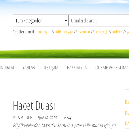
Popüler aramalar:
mumiyo
//
udihindi yağı
//
macunlar
//
ardıç yağı
//
indirim
//
y
İNDIRIM
YAZILAR
İLETIŞIM
HAKKIMIZDA
ÖDEME VE TESLIMA
Hacet Duası
Ba
Do
ile
SIFA-I RUH
Eylül 10, 2018
0
Do
Büyük velilerden Ma’ruf-u Kerhi (r.a.) der ki Bir murad için, şu