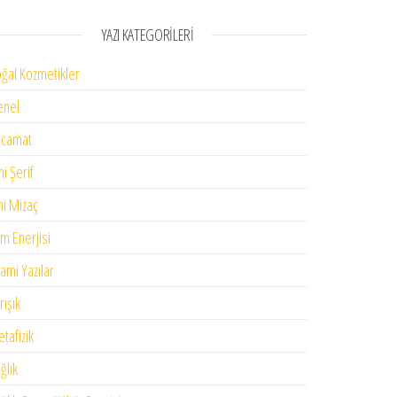
YAZI KATEGORILERI
ğal Kozmetikler
enel
acamat
ni Şerif
mi Mizaç
im Enerjisi
lami Yazılar
rışık
tafizik
ğlık