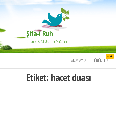
Şifa-i Ruh
Organik Doğal Ürünler Mağazası
YENI!
ANASAYFA
ÜRÜNLER
Etiket:
hacet duası