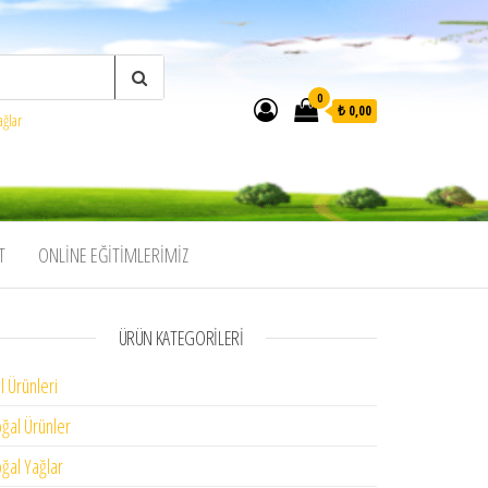
0
₺ 0,00
ağlar
T
ONLINE EĞITIMLERIMIZ
ÜRÜN KATEGORILERI
l Ürünleri
ğal Ürünler
ğal Yağlar