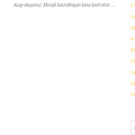
duayı okuyunuz. Muradı hasıl olmayan bana lanet etsin .…
E-
G
H
Kr
Ma
On
Sa
Si
Ti
A