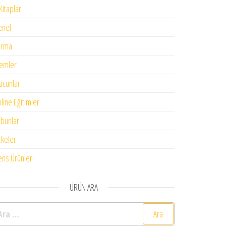
Kitaplar
enel
urma
emler
cunlar
line Eğitimler
bunlar
rkeler
ens Ürünleri
ÜRÜN ARA
rama: