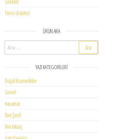
Sirkeler
Tiens Ürünleri
ÜRÜN ARA
Arama:
YAZI KATEGORILERI
Doğal Kozmetikler
Genel
Hacamat
İbni Şerif
İlmi Mizaç
İsim Enerjisi