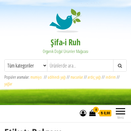
Şifa-i Ruh
Organik Doğal Ürünler Mağazası
Popüler aramalar:
mumiyo
//
udihindi yağı
//
macunlar
//
ardıç yağı
//
indirim
//
yağlar
0
₺ 0,00
Menü