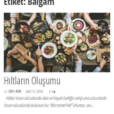
Etiket:
Balgam
Hıltların Oluşumu
ile
SIFA-I RUH
Eylül 17, 2018
0
Hıltlar insan vücudunda olan ve hayati özelliğe sahip ana unsurlardır.
İnsan vücudunda bulunan bu “dört temel hılt” (Humor, sıvı…