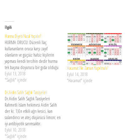
İlgili
Hurma Diyeti Nasıl Yapılır?
HURMA ORUCU: Düzenli İlaç
kullananların oruca karşı zayıf
olanların ve güçsüz halsiz kişilerin
yapması kendi tercihin dedir hurma
tek başına doyurucu bir gıda olduğu
Hacamat Ne Zaman Yapılmalı?
için tecrübeyle sabittir ki hiçbir zararı
Eylül 13, 2018
Eylül 14, 2018
yoktur oruç daha güzel tutulmaktadır.
"Sağlık" içinde
"Hacamat" içinde
Hadis-i Şerif’te “Acve hurması
cennettendir ve cinnete karşı şifadır.”
Dr.Aidin Salih Sağlık Tavsiyeleri
buyurulmuştur. İnsan besin olarak
Dr.Aidin Salih Sağlık Tavsiyeleri
uzun süre…
Rahmetli İslam hekimesi Aidin Salih
der ki; 1)En etkili ağrı kesici, kan
sulandırıcı ve ateş düşürücü limon; en
iyi antibiyotik sarımsaktır.
2)İltihaplanma için 2-3 gün açlık
Eylül 10, 2018
orucu. 3)Kortizon, bağırsaklarda
"Sağlık" içinde