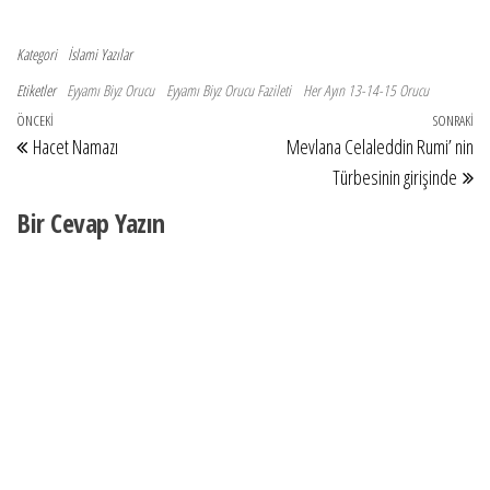
kalsiyum emilimini azaltarak
kemiklerde kalsiyum kaybına ve
kalsiyumun böbreklerle dışarı
Kategori
İslami Yazılar
atılmasına sebep olur.Ayrıca bağışıklık
Etiketler
Eyyamı Biyz Orucu
Eyyamı Biyz Orucu Fazileti
Her Ayın 13-14-15 Orucu
sistemini baskılar.…
Yazı gezinmesi
Önceki Yazı
ÖNCEKI
SONRAKI
So
Hacet Namazı
Mevlana Celaleddin Rumi’ nin
Türbesinin girişinde
Bir Cevap Yazın