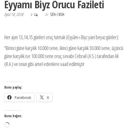
Eyyamı Biyz Orucu Fazileti
Eylül 10, 2018
ile
SIFA-I RUH
0
Her ayın 13,14,15 günleri oruç tutmak (Eyyâm-ı Biyz yani beyaz günler):
“Birinci güne karşılık 10.000 sene, ikinci güne karşılık 30.000 sene, üçüncü
güne karşılık ise 100.000 sene oruç sevabı Cebrail (A.S.) tarafından Ali
(R.A.) ve onun gibi amel edenlere vaad edilmiştir
Bunu paylaş:
Facebook
X
Bunu beğen:
Yükleniyor...