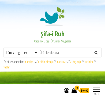
Şifa-i Ruh
Organik Doğal Ürünler Mağazası
Popüler aramalar:
mumiyo
//
udihindi yağı
//
macunlar
//
ardıç yağı
//
indirim
//
yağlar
0
₺ 0,00
Menü