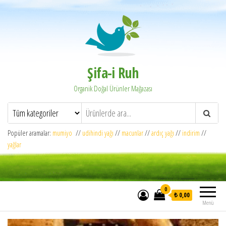
Şifa-i Ruh
Organik Doğal Ürünler Mağazası
Popüler aramalar:
mumiyo
//
udihindi yağı
//
macunlar
//
ardıç yağı
//
indirim
//
yağlar
0
₺ 0,00
Menü