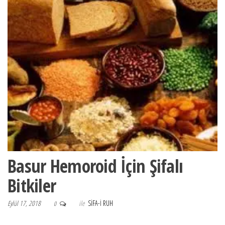
Basur Hemoroid İçin Şifalı
Bitkiler
Eylül 17, 2018
ile
SIFA-I RUH
0