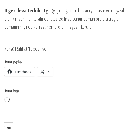
Diğer deva terkibi: İ
lgin (yilgin) ağacının birazını ya basur ve mayasılı
olan kimsenin alt tarafında tütsü edilirse buhur duman oralara ulaşıp
dumanının içinde kalırsa, hemoroidi, mayasılı kurutur.
Kenzü’l Sıhhati’l Ebdaniye
Bunu paylaş:
Facebook
X
Bunu beğen:
Yükleniyor...
İlgili