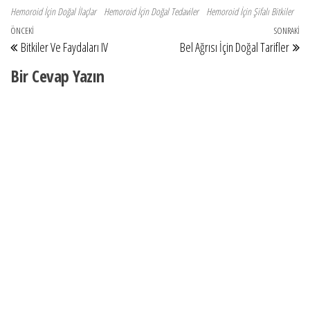
Hemoroid İçin Doğal İlaçlar
Hemoroid İçin Doğal Tedaviler
Hemoroid İçin Şifalı Bitkiler
Yazı gezinmesi
Önceki Yazı
ÖNCEKI
SONRAKI
So
Bitkiler Ve Faydaları IV
Bel Ağrısı İçin Doğal Tarifler
Bir Cevap Yazın