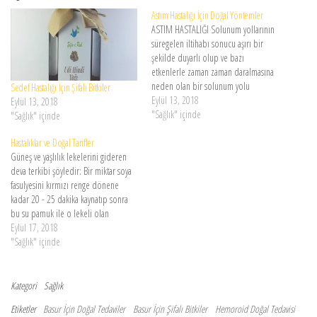
Astım Hastalığı İçin Doğal Yöntemler
ASTIM HASTALIĞI Solunum yollarının
süregelen iltihabı sonucu aşırı bir
şekilde duyarlı olup ve bazı
etkenlerle zaman zaman daralmasına
neden olan bir solunum yolu
Sedef Hastalığı İçin Şifalı Bitkiler
hastalığına astım denir. Doğuştan
Eylül 13, 2018
Eylül 13, 2018
duyarlı kimselerde çevresel koşulların
"Sağlık" içinde
"Sağlık" içinde
etkisi ile oluşmaktadır. Ayrıca daha
önce geçirilmiş olan etkenlerdir. ve
Hastalıklar ve Doğal Tarifler
buna benzer hastalıklar da astımın
Güneş ve yaşlılık lekelerini gideren
oluşmasına sebep olabilir. Ayrıca…
deva terkibi şöyledir: Bir miktar soya
fasulyesini kırmızı renge dönene
kadar 20 - 25 dakika kaynatıp sonra
bu su pamuk ile o lekeli olan
bölgelere sürülürse en kısa zamanda
Eylül 17, 2018
yok olup şifa bulur. Şeker
"Sağlık" içinde
hastalığına bağlı olarak meydana
gelen yaralara deva terkibi şöyledir:
Şeker…
Kategori
Sağlık
Etiketler
Basur İçin Doğal Tedaviler
Basur İçin Şifalı Bitkiler
Hemoroid Doğal Tedavisi