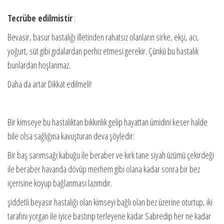
Tecrübe edilmistir
:
Bevasir, basur hastalığı illetinden rahatsız olanların sirke, ekşi, acı,
yoğurt, süt gibi gıdalardan perhiz etmesi gerekir. Çünkü bu hastalık
bunlardan hoşlanmaz.
Daha da artar Dikkat edilmeli!
Bir kimseye bu hastalıktan bıkkınlık gelip hayattan ümidini keser halde
bile olsa sağlığına kavuşturan deva şöyledir:
Bir baş sarımsağı kabuğu ile beraber ve kırk tane siyah üzümü çekirdeği
ile beraber havanda dövüp merhem gibi olana kadar sonra bir bez
içerisine koyup bağlanması lazımdır.
şiddetli beyasır hastalığı olan kimseyi bağlı olan bez üzerine oturtup, iki
tarafını yorgan ile iyice bastırıp terleyene kadar Sabredip her ne kadar