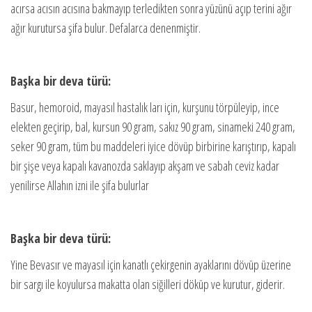
acırsa acısın acısına bakmayıp terledikten sonra yüzünü açıp terini ağır
ağır kurutursa şifa bulur. Defalarca denenmiştir.
Başka bir deva türü:
Basur, hemoroid, mayasıl hastalık ları için, kurşunu törpüleyip, ince
elekten geçirip, bal, kursun 90 gram, sakız 90 gram, sinameki 240 gram,
seker 90 gram, tüm bu maddeleri iyice dövüp birbirine karıştırıp, kapalı
bir şişe veya kapalı kavanozda saklayıp akşam ve sabah ceviz kadar
yenilirse Allahın izni ile şifa bulurlar
Başka bir deva türü:
Yine Bevasır ve mayasıl için kanatlı çekirgenin ayaklarını dövüp üzerine
bir sargı ile koyulursa makatta olan siğilleri döküp ve kurutur, giderir.