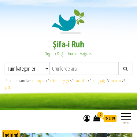
Şifa-i Ruh
Organik Doğal Ürünler Mağazası
Popüler aramalar:
mumiyo
//
udihindi yağı
//
macunlar
//
ardıç yağı
//
indirim
//
yağlar
0
₺ 0,00
Menü
İndirim!