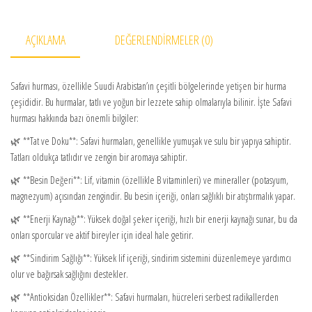
AÇIKLAMA
DEĞERLENDIRMELER (0)
Safavi hurması, özellikle Suudi Arabistan’ın çeşitli bölgelerinde yetişen bir hurma
çeşididir. Bu hurmalar, tatlı ve yoğun bir lezzete sahip olmalarıyla bilinir. İşte Safavi
hurması hakkında bazı önemli bilgiler:
🌿 **Tat ve Doku**: Safavi hurmaları, genellikle yumuşak ve sulu bir yapıya sahiptir.
Tatları oldukça tatlıdır ve zengin bir aromaya sahiptir.
🌿 **Besin Değeri**: Lif, vitamin (özellikle B vitaminleri) ve mineraller (potasyum,
magnezyum) açısından zengindir. Bu besin içeriği, onları sağlıklı bir atıştırmalık yapar.
🌿 **Enerji Kaynağı**: Yüksek doğal şeker içeriği, hızlı bir enerji kaynağı sunar, bu da
onları sporcular ve aktif bireyler için ideal hale getirir.
🌿 **Sindirim Sağlığı**: Yüksek lif içeriği, sindirim sistemini düzenlemeye yardımcı
olur ve bağırsak sağlığını destekler.
🌿 **Antioksidan Özellikler**: Safavi hurmaları, hücreleri serbest radikallerden