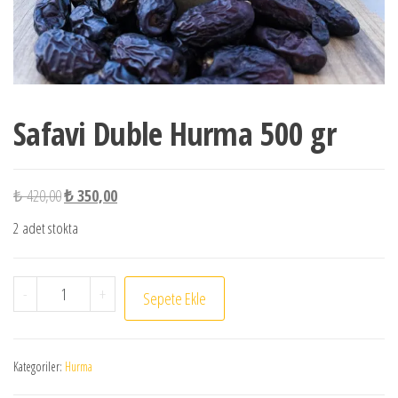
Safavi Duble Hurma 500 gr
Orijinal fiyat: ₺ 420,00.
Şu andaki fiyat: ₺ 350,00.
₺
420,00
₺
350,00
2 adet stokta
Safavi Duble Hurma 500 gr adet
-
+
Sepete Ekle
Kategoriler:
Hurma