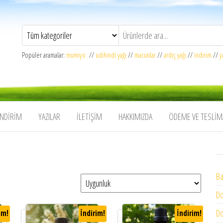
Popüler aramalar:
mumiyo
//
udihindi yağı
//
macunlar
//
ardıç yağı
//
indirim
//
y
İNDIRIM
YAZILAR
İLETIŞIM
HAKKIMIZDA
ÖDEME VE TESLIM
Ba
Do
Do
im!
İndirim!
İndirim!