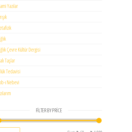
lami Yazılar
rışık
tafizik
 ₺ 100,00.
ğlık
ğlık Çevre Kültür Dergisi
falı Taşlar
lük Tedavisi
bb-ı Nebevi
zılarım
FILTER BY PRICE