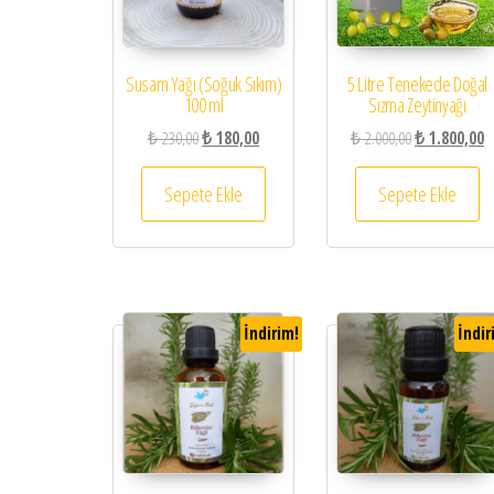
Susam Yağı (Soğuk Sıkım)
5 Litre Tenekede Doğal
100 ml
Sızma Zeytinyağı
Orijinal fiyat: ₺ 230,00.
Şu andaki fiyat: ₺ 180,00.
Orijinal fiyat:
Şu
₺
230,00
₺
180,00
₺
2.000,00
₺
1.800,00
Sepete Ekle
Sepete Ekle
İndirim!
İndir