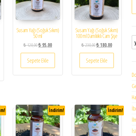
Susam Yağı (Soğuk Sıkım)
Susam Yağı (Soğuk Sıkım)
50 ml
100 ml Damlılıklı Cam Şişe
A
Orijinal fiyat: ₺ 120,00.
Şu andaki fiyat: ₺ 95,00.
Orijinal fiyat: ₺ 230,00.
Şu andaki fiyat:
₺
120,00
₺
95,00
₺
230,00
₺
180,00
 ₺ 230,00.
ndaki fiyat: ₺ 180,00.
Sepete Ekle
Sepete Ekle
Do
G
H
İb
im!
İndirim!
İndirim!
İl
İs