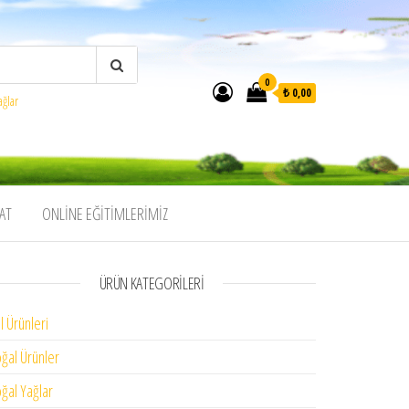
0
₺ 0,00
ağlar
AT
ONLINE EĞITIMLERIMIZ
ÜRÜN KATEGORILERI
l Ürünleri
ğal Ürünler
ğal Yağlar