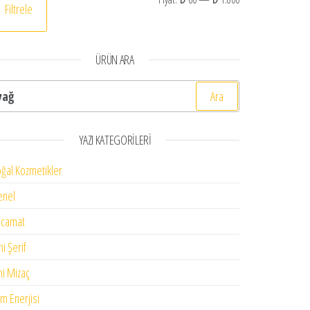
Filtrele
ÜRÜN ARA
rama:
 ₺ 180,00.
YAZI KATEGORILERI
ğal Kozmetikler
enel
acamat
ni Şerif
mi Mizaç
im Enerjisi