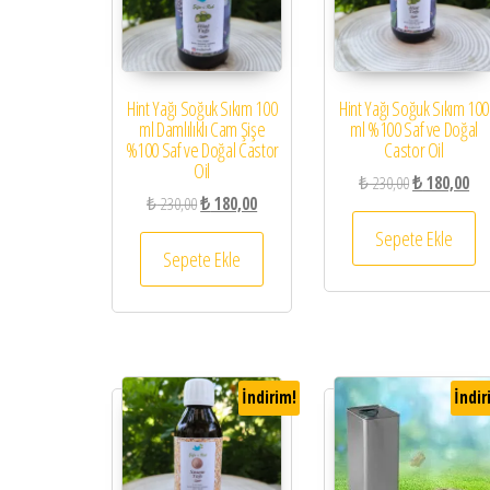
Hint Yağı Soğuk Sıkım 100
Hint Yağı Soğuk Sıkım 100
ml Damlılıklı Cam Şişe
ml %100 Saf ve Doğal
%100 Saf ve Doğal Castor
Castor Oil
Oil
Orijinal fiyat:
Şu a
₺
230,00
₺
180,00
Orijinal fiyat: ₺ 230,00.
Şu andaki fiyat: ₺ 180,00.
₺
230,00
₺
180,00
Sepete Ekle
Sepete Ekle
İndirim!
İndir