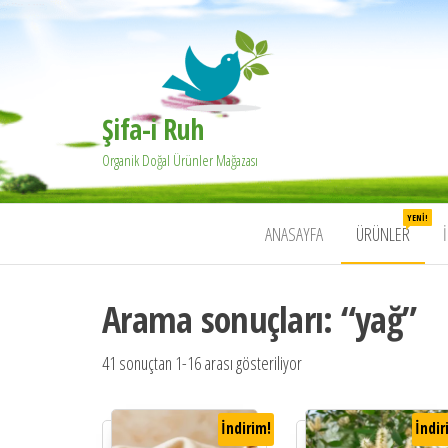
Şifa-i Ruh
Organik Doğal Ürünler Mağazası
YENI!
ANASAYFA
ÜRÜNLER
Arama sonuçları: “yağ”
41 sonuçtan 1-16 arası gösteriliyor
İndirim!
İndir