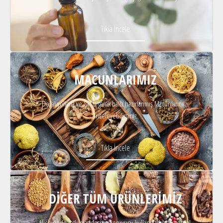
Tıkla İncele
MACUNLARIMIZ
Doğal yollarla ve Saf organik balla hazırlanmış Macunlarımızı
inceleyebilirsiniz
Tıkla İncele
DIĞER TÜM ÜRÜNLERIMIZ
Hiçbirinde katkı maddesi ve koruyucu kullanmadığıımız doğal