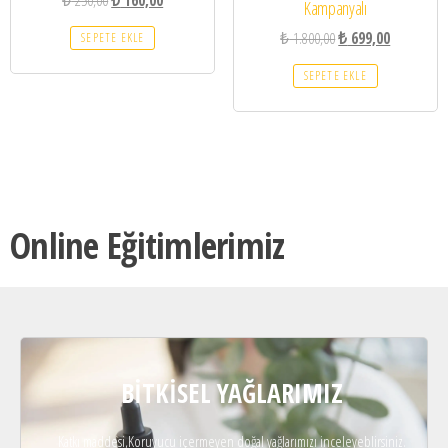
₺
250,00
₺
160,00
Kampanyalı
₺
1.800,00
₺
699,00
SEPETE EKLE
SEPETE EKLE
Online Eğitimlerimiz
BITKISEL YAĞLARIMIZ
Katkı maddesi,Koruyucu içermeyen doğal yağlarımızı inceleyeblirsiniz.