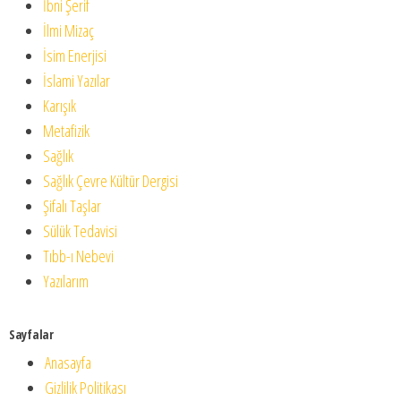
İbni Şerif
İlmi Mizaç
İsim Enerjisi
İslami Yazılar
Karışık
Metafizik
Sağlık
Sağlık Çevre Kültür Dergisi
Şifalı Taşlar
Sülük Tedavisi
Tıbb-ı Nebevi
Yazılarım
Sayfalar
Anasayfa
Gizlilik Politikası