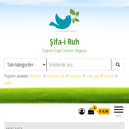
Şifa-i Ruh
Organik Doğal Ürünler Mağazası
Popüler aramalar:
mumiyo
//
udihindi yağı
//
macunlar
//
ardıç yağı
//
indirim
//
yağlar
0
₺ 0,00
Menü