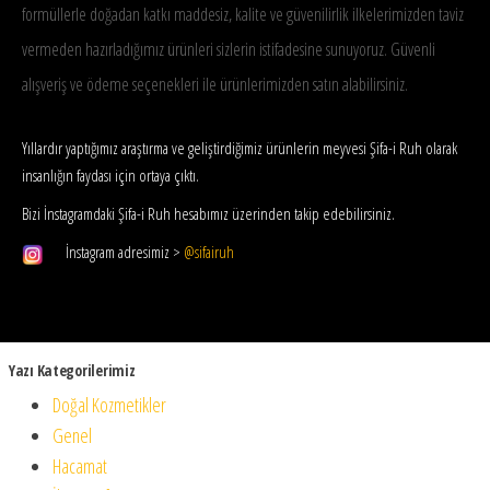
formüllerle doğadan katkı maddesiz, kalite ve güvenilirlik ilkelerimizden taviz
vermeden hazırladığımız ürünleri sizlerin istifadesine sunuyoruz. Güvenli
alışveriş ve ödeme seçenekleri ile ürünlerimizden satın alabilirsiniz.
Yıllardır yaptığımız araştırma ve geliştirdiğimiz ürünlerin meyvesi Şifa-i Ruh olarak
insanlığın faydası için ortaya çıktı.
Bizi İnstagramdaki Şifa-i Ruh hesabımız üzerinden takip edebilirsiniz.
İnstagram adresimiz
>
@
sifairuh
Yazı Kategorilerimiz
Doğal Kozmetikler
Genel
Hacamat