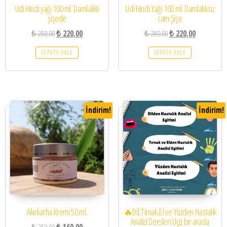
Udi Hindi yağı 100 ml. Damlalıklı
Udi Hindi Yağı 100 ml. Damlalıksız
şişede
cam Şişe
₺
280,00
₺
220,00
₺
280,00
₺
220,00
SEPETE EKLE
SEPETE EKLE
İndirim!
İndirim!
Akırkarha Kremi 50 ml.
🔥Dil,Tırnak,El ve Yüzden Hastalık
Analizi Dersleri Üçü bir arada