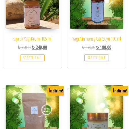
Kuyruk Yağı Kremi 105 ml.
Yağı Alınmamış Gül Suyu 100 ml
₺
350,00
₺
240,00
₺
230,00
₺
180,00
SEPETE EKLE
SEPETE EKLE
İndirim!
İndirim!