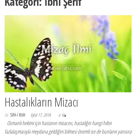
Kategori:
İbni Şerif
Hastalıkların Mizacı
ile
SIFA-I RUH
Eylül 17, 2018
0
Osmanlı hekimi için hastanın mizacını, hastalığın hangi hıltın
fazlalaşmasıyla meydana geldiğini bilmesi önemli ise de bunların yanısıra