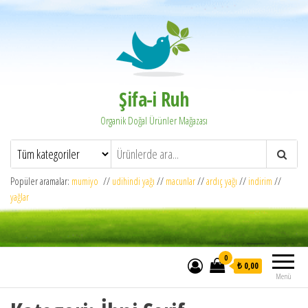
Şifa-i Ruh
Organik Doğal Ürünler Mağazası
Popüler aramalar:
mumiyo
//
udihindi yağı
//
macunlar
//
ardıç yağı
//
indirim
//
yağlar
0
₺ 0,00
Menü