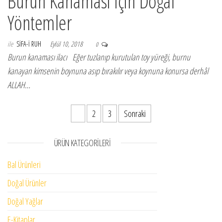
Burun Kanaması İçin Doğal
Yöntemler
ile
SIFA-I RUH
Eylül 10, 2018
0
Burun kanaması ilacı Eğer tuzlanıp kurutulan toy yüreği, burnu
kanayan kimsenin boynuna asıp bırakılır veya koynuna konursa derhâl
ALLAH…
Yazı sayfalaması
1
2
3
Sonraki
ÜRÜN KATEGORILERI
Bal Ürünleri
Doğal Ürünler
Doğal Yağlar
E-Kitaplar