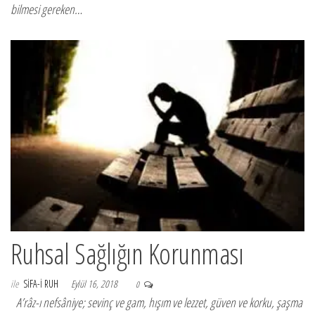
bilmesi gereken…
Ruhsal Sağlığın Korunması
ile
SIFA-I RUH
Eylül 16, 2018
0
A’râz-ı nefsâniye; sevinç ve gam, hışım ve lezzet, güven ve korku, şaşma