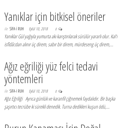
Yanıklar için bitkisel öneriler
ile
SIFA-I RUH
Eylül 10, 2018
0
Yanıklar Gül yağıyla yumurta akı karıştırılarak sürülür yararlı olur. Kal‘ı
isfîdâcdan alınır üç direm, sabır bir direm, mürdeseng üç direm,…
Ağız eğriliği yüz felci tedavi
yöntemleri
ile
SIFA-I RUH
Eylül 10, 2018
0
Ağız Eğriliği Ayrıca günlük ve karanfil çiğnemek faydalıdır. Bir başka
şaşırtıcı tecrübe ki sürekli denedik. Turna dedikleri kuşun ödü,…